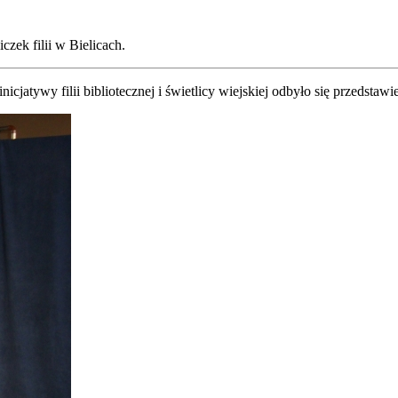
czek filii w Bielicach.
cjatywy filii bibliotecznej i świetlicy wiejskiej odbyło się przedsta